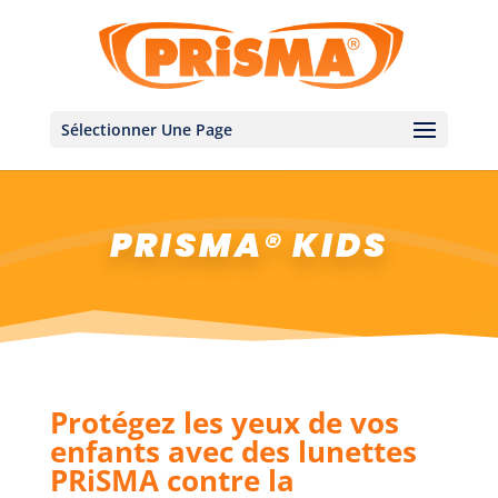
Sélectionner Une Page
PRISMA® KIDS
Protégez les yeux de vos
enfants avec des lunettes
PRiSMA contre la